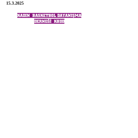
15.3.2025
KADIN BASKETBOL DAYANIŞMA
DERNEĞİ
KBDD
Kadın Basketbol Dayanışma Derneği Banka
Hesabı:
Ziraat Bankası TR78
0001 0027 0295 6936
4750
01 TL
Ziraat Bankası TR78
0001 0027 0295 6936
4750 02 USD
KESİNLİKLE BANKA HESABI DIŞINDA
GELİR KABUL EDİLMEMEKTEDİR.
KİMSEYE ELDEN MAKBUZ DAHİL AİDAT
BAĞIŞ VERMEYİNİZ.
BAĞIŞLARINIZI, SADECE BANKA
HESABIMIZA YATIRINIZ.