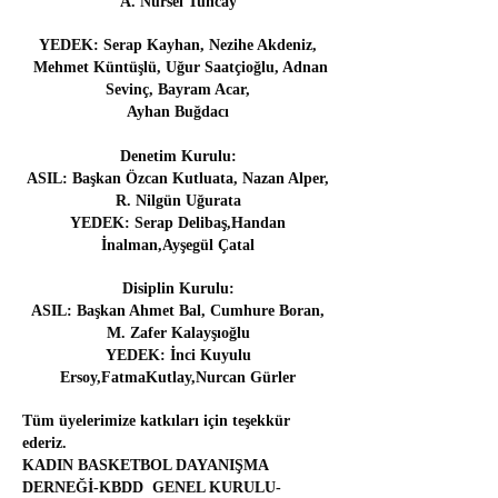
A. Nursel Tuncay
YEDEK:
Serap Kayhan, Nezihe Akdeniz,
Mehmet Küntüşlü, Uğur Saatçioğlu, Adnan
Sevinç, Bayram Acar,
Ayhan Buğdacı
Denetim Kurulu:
ASIL:
Başkan Özcan Kutluata, Nazan Alper,
R. Nilgün Uğurata
YEDEK: Serap Delibaş,Handan
İnalman,Ayşegül Çatal
Disiplin Kurulu:
ASIL:
Başkan Ahmet Bal, Cumhure Boran,
M. Zafer Kalayşıoğlu
YEDEK:
İnci Kuyulu
Ersoy,FatmaKutlay,Nurcan Gürler
Tüm üyelerimize katkıları için teşekkür
ederiz.
KADIN BASKETBOL DAYANIŞMA
DERNEĞİ-KBDD GENEL KURULU-